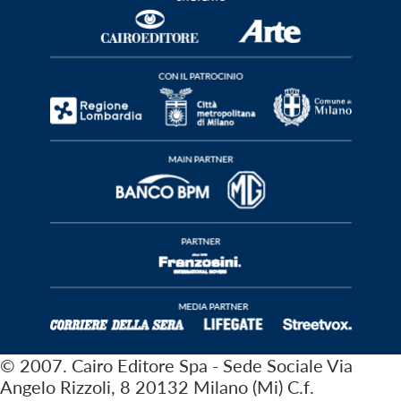
© 2007. Cairo Editore Spa - Sede Sociale Via
Angelo Rizzoli, 8 20132 Milano (Mi) C.f.