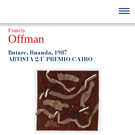
Salta
al
contenuto
principale
Francis
Offman
Butare, Ruanda, 1987
24° PREMIO CAIRO
ARTISTA