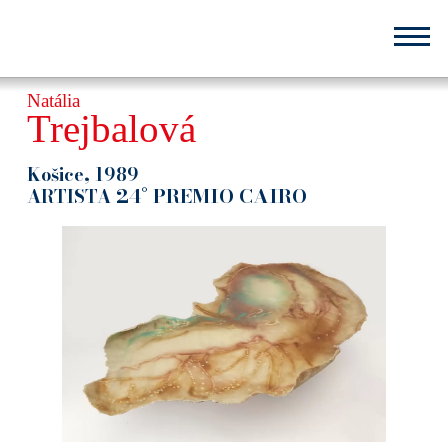
Salta
al
contenuto
principale
Natália
Trejbalová
Košice, 1989
24° PREMIO CAIRO
ARTISTA