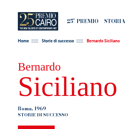
Salta
al
Main
25° PREMIO
STORIA
contenuto
navigation
principale
Home
Storie di successo
Bernardo Siciliano
Bernardo
Siciliano
Roma, 1969
STORIE DI SUCCESSO