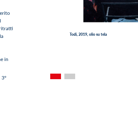
erito
l
itratti
Todi, 2019, olio su tela
la
e in
 3°