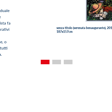
iduale
e
ista fa
senza titolo (serenata benaugurante), 201
rativi
187x157cm
e, o
tutti
a.