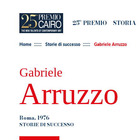
Salta
al
Main
25° PREMIO
STORIA
contenuto
navigation
principale
Home
Storie di successo
Gabriele Arruzzo
Gabriele
Arruzzo
Roma, 1976
STORIE DI SUCCESSO