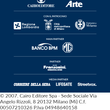
© 2007. Cairo Editore Spa - Sede Sociale Via
Angelo Rizzoli, 8 20132 Milano (Mi) C.f.
00507210326 P.Iva 04948640158