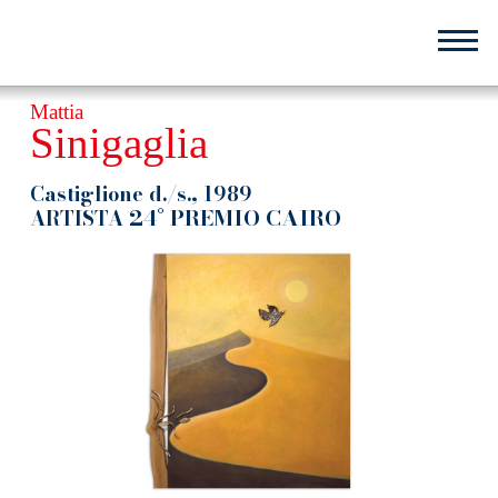
Salta
al
contenuto
principale
Mattia
Sinigaglia
Castiglione d./s., 1989
24° PREMIO CAIRO
ARTISTA